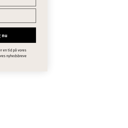
g nu
r en tid på vores
vores nyhedsbreve