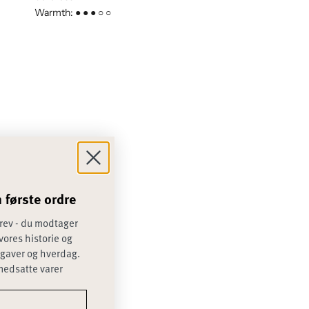
Warmth: ● ● ● ○ ○
 første ordre
rev - du modtager
vores historie og
 gaver og hverdag.
nedsatte varer