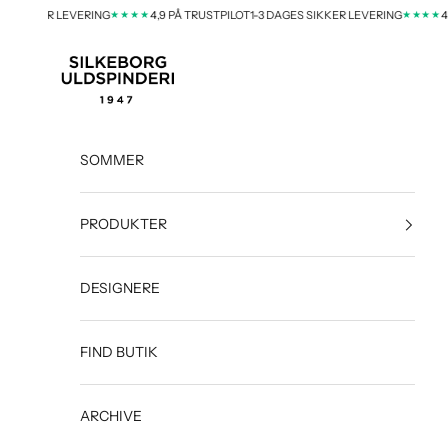
Spring til indhold
★★★★
★★★★
R LEVERING
4,9 PÅ TRUSTPILOT
1-3 DAGES SIKKER LEVERING
4,9 PÅ TRU
silkeborg-uld-dk
SOMMER
PRODUKTER
DESIGNERE
FIND BUTIK
ARCHIVE