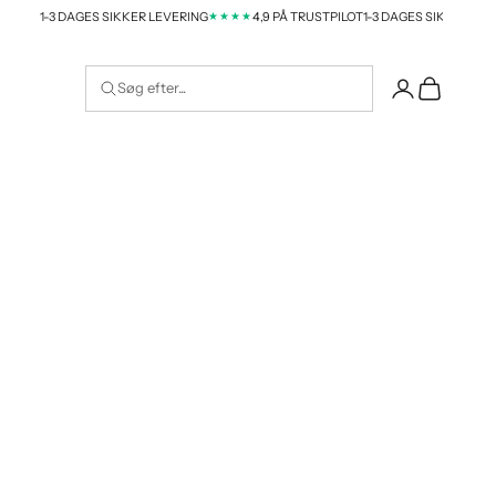
★★★★
★★
3 DAGES SIKKER LEVERING
4,9 PÅ TRUSTPILOT
1-3 DAGES SIKKER LEVERING
Indkøbskur