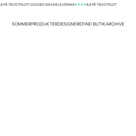
★★★★
STPILOT
1-3 DAGES SIKKER LEVERING
4,9 PÅ TRUSTPILOT
1-
SOMMER
PRODUKTER
DESIGNERE
FIND BUTIK
ARCHIVE