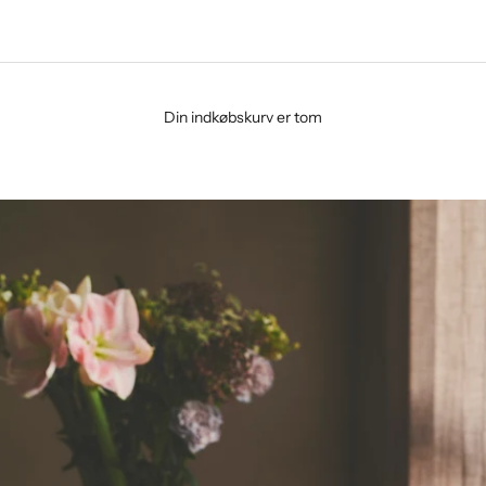
Din indkøbskurv er tom