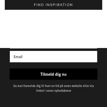
FIND INSPIRATION
Få 10% rabat på din første ordre
Tilmeld dig vores nyhedsbrev - du modtager mails om
vores nyheder, vores historie og lækker inspiration til
både gaver og hverdag. *Rabatten gælder ikke
nedsatte varer
Tilmeld dig nu
Du kan framelde dig til hver en tid på vores website eller via
linket i vores nyhedsbreve