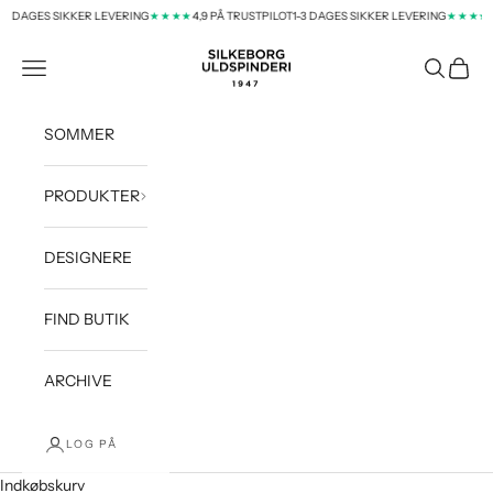
Spring til indhold
 DAGES SIKKER LEVERING
4,9 PÅ TRUSTPILOT
1-3 DAGES SIKKER LEVERING
4,9
★★★★
★★★★
silkeborg-uld-dk
Menu
Søg
Indkøb
SOMMER
PRODUKTER
DESIGNERE
FIND BUTIK
ARCHIVE
LOG PÅ
Indkøbskurv