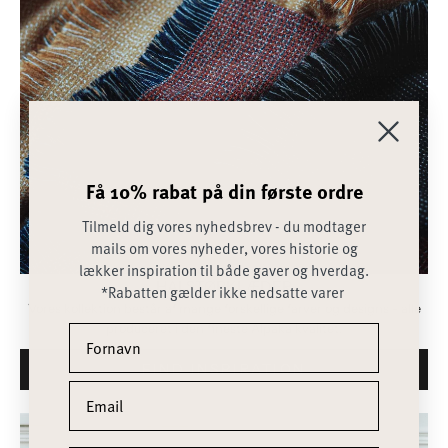
Få 10% rabat på din første ordre
Tilmeld dig vores nyhedsbrev - du modtager
mails om vores nyheder, vores historie og
lækker inspiration til både gaver og hverdag.
HALSTØRKLÆDER
*Rabatten gælder ikke nedsatte varer
Vores kollektion består af mange forskellige farver og designs - alle
produceret i den fineste Alpaka kvalitet.
FIND INSPIRATION