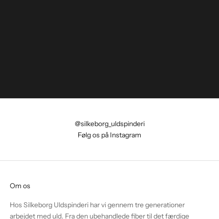
@silkeborg_uldspinderi
Følg os på Instagram
Om os
Hos Silkeborg Uldspinderi har vi gennem tre generationer
arbejdet med uld. Fra den ubehandlede fiber til det færdige