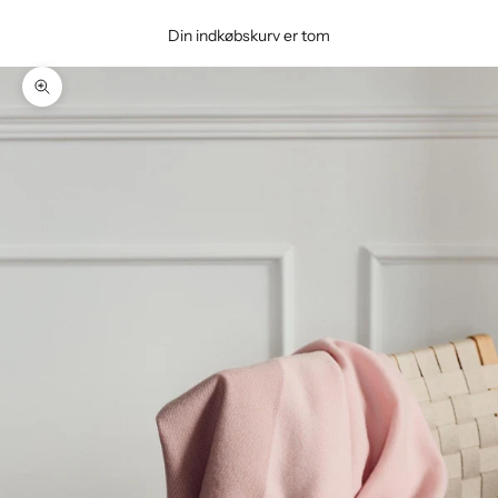
Din indkøbskurv er tom
Zoom