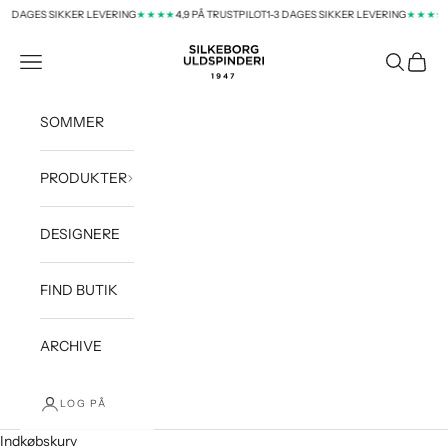
Spring til indhold
3 DAGES SIKKER LEVERING
4,9 PÅ TRUSTPILOT
1-3 DAGES SIKKER LEVERING
4,
★★★★
★★★★
silkeborg-uld-dk
Menu
Søg
Indkøb
SOMMER
PRODUKTER
DESIGNERE
FIND BUTIK
ARCHIVE
LOG PÅ
Indkøbskurv