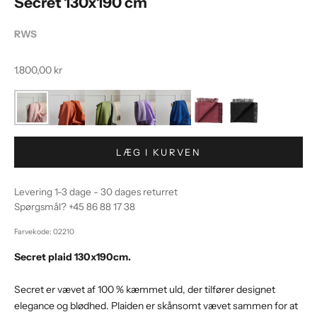
Secret 130x190 cm
RWS
Salgspris
1.800,00 kr
LÆG I KURVEN
Levering 1-3 dage - 30 dages returret
Spørgsmål?
+45 86 88 17 38
Farvekode: 02210
Secret plaid 130x190cm.
Secret er vævet af 100 % kæmmet uld, der tilfører designet
elegance og blødhed. Plaiden er skånsomt vævet sammen for at