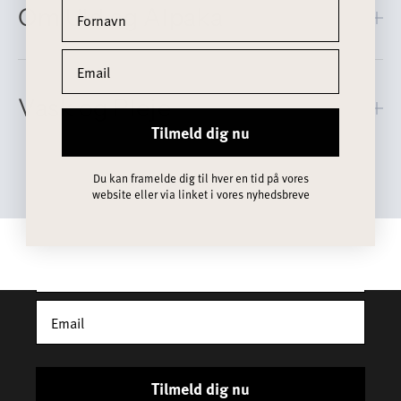
Om Uld og Alpaka
Vask og Pleje
Tilmeld dig nu
Få 10% rabat på din første ordre
Tilmeld dig vores nyhedsbrev - du modtager mails om
Du kan framelde dig til hver en tid på vores
vores nyheder, vores historie og lækker inspiration til
website eller via linket i vores nyhedsbreve
både gaver og hverdag. *Rabatten gælder ikke
nedsatte varer
Tilmeld dig nu