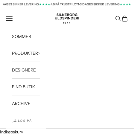
Spring til indhold
 DAGES SIKKER LEVERING
4,9 PÅ TRUSTPILOT
1-3 DAGES SIKKER LEVERING
4,9
★★★★
★★★★
silkeborg-uld-dk
Menu
Søg
Indkøb
SOMMER
PRODUKTER
DESIGNERE
FIND BUTIK
ARCHIVE
LOG PÅ
Indkøbskurv