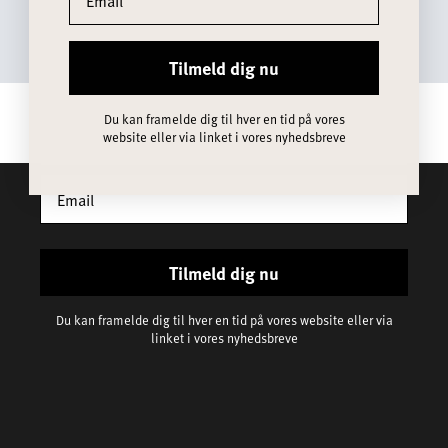
Tilmeld dig vores nyhedsbrev - du modtager mails om
vores nyheder, vores historie og lækker inspiration til
både gaver og hverdag. *Rabatten gælder ikke
Tilmeld dig nu
nedsatte varer
Du kan framelde dig til hver en tid på vores
website eller via linket i vores nyhedsbreve
Tilmeld dig nu
Du kan framelde dig til hver en tid på vores website eller via
linket i vores nyhedsbreve