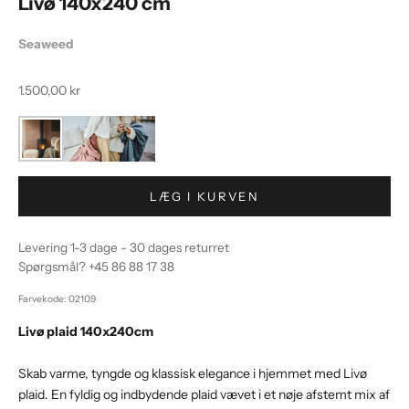
Livø 140x240 cm
Seaweed
Salgspris
1.500,00 kr
LÆG I KURVEN
Levering 1-3 dage - 30 dages returret
Spørgsmål?
+45 86 88 17 38
Farvekode: 02109
Livø plaid 140x240cm
Skab varme, tyngde og klassisk elegance i hjemmet med Livø
plaid. En fyldig og indbydende plaid vævet i et nøje afstemt mix af