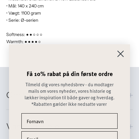
• Mål: 140 x 240 cm
• Vægt: 1100 gram
• Serie: Ø-serien
Softness: ● ● ○ ○ ○
Warmth: ● ● ● ● ○
Få 10% rabat på din første ordre
Tilmeld dig vores nyhedsbrev - du modtager
mails om vores nyheder, vores historie og
Om Uld og Alpaka
lækker inspiration til både gaver og hverdag.
*Rabatten gælder ikke nedsatte varer
Vask og Pleje
Få 10% rabat på din første ordre