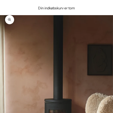
Din indkøbskurv er tom
Zoom