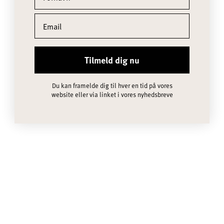
Tilmeld dig nu
LA PAZ 130X200 CM
Du kan framelde dig til hver en tid på vores
website eller via linket i vores nyhedsbreve
DARK GREY (00402)
SALGSPRIS
2.500,00 KR
AREQUIPA 130X200 CM
LIGHT GREY
SALGSPRIS
2.250,00 KR
UDSOLGT
UDSOLGT