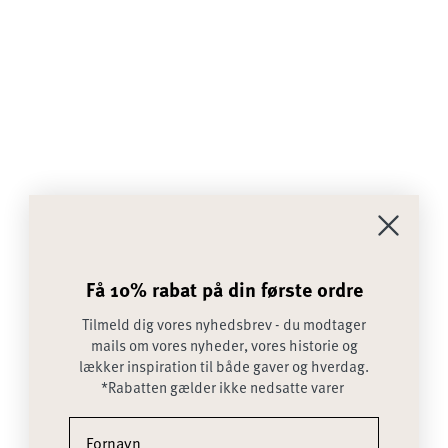
SANTA FE 130X200 CM
WALNUT BROWN
(0100/0284)
CUSCO 130X200 CM
Få 10% rabat på din første ordre
SALGSPRIS
2.500,00 KR
DUSTY ROSE
Tilmeld dig vores nyhedsbrev - du modtager
SALGSPRIS
2.250,00 KR
mails om vores nyheder, vores historie og
lækker inspiration til både gaver og hverdag.
*Rabatten gælder ikke nedsatte varer