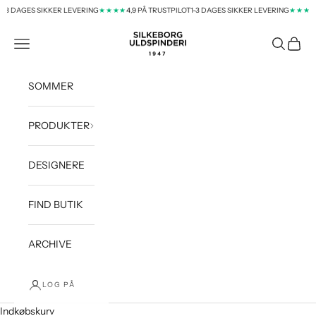
Spring til indhold
 DAGES SIKKER LEVERING
4,9 PÅ TRUSTPILOT
1-3 DAGES SIKKER LEVERING
4,9
★★★★
★★★★
silkeborg-uld-dk
Menu
Søg
Indkøb
SOMMER
PRODUKTER
DESIGNERE
FIND BUTIK
ARCHIVE
LOG PÅ
Indkøbskurv