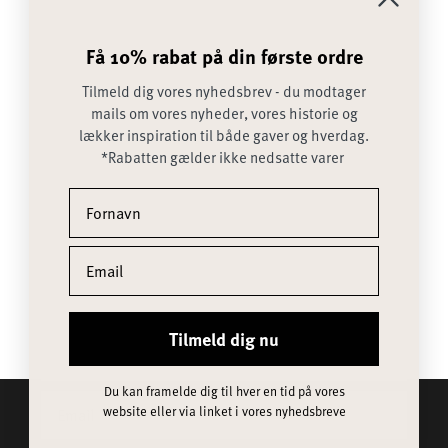
Få 10% rabat på din første ordre
Tilmeld dig vores nyhedsbrev - du modtager
mails om vores nyheder, vores historie og
lækker inspiration til både gaver og hverdag.
*Rabatten gælder ikke nedsatte varer
DREJØ 140X240 CM
Få 10% rabat på din første ordre
GREY MIX (03152)
Tilmeld dig vores nyhedsbrev - du modtager mails om
SALGSPRIS
1.500,00 KR
vores nyheder, vores historie og lækker inspiration til
både gaver og hverdag. *Rabatten gælder ikke
nedsatte varer
Tilmeld dig nu
Du kan framelde dig til hver en tid på vores
website eller via linket i vores nyhedsbreve