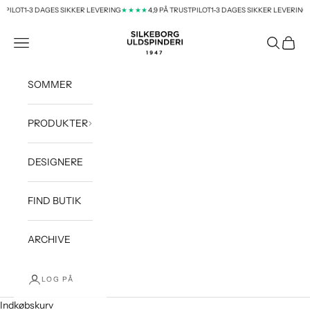
Spring til indhold
TPILOT
1-3 DAGES SIKKER LEVERING
4,9 PÅ TRUSTPILOT
1-3 DAGES SIKKER LEVERING
★★★★
★
silkeborg-uld-dk
Menu
Søg
Indkøb
SOMMER
PRODUKTER
DESIGNERE
FIND BUTIK
ARCHIVE
LOG PÅ
Indkøbskurv