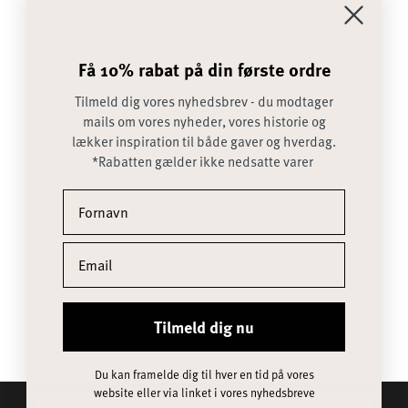
Få 10% rabat på din første ordre
Tilmeld dig vores nyhedsbrev - du modtager
mails om vores nyheder, vores historie og
lækker inspiration til både gaver og hverdag.
*Rabatten gælder ikke nedsatte varer
BUENOS AIRES 30X200 CM
Få 10% rabat på din første ordre
BEECH BROWN
Tilmeld dig vores nyhedsbrev - du modtager mails om
SALGSPRIS
750,00 KR
vores nyheder, vores historie og lækker inspiration til
både gaver og hverdag. *Rabatten gælder ikke
nedsatte varer
Tilmeld dig nu
Du kan framelde dig til hver en tid på vores
website eller via linket i vores nyhedsbreve