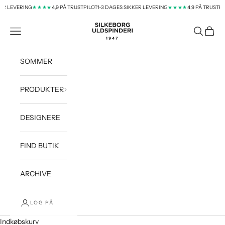
Spring til indhold
ER LEVERING
4,9 PÅ TRUSTPILOT
1-3 DAGES SIKKER LEVERING
4,9 PÅ TRUSTPIL
★★★★
★★★★
silkeborg-uld-dk
Menu
Søg
Indkøb
SOMMER
PRODUKTER
DESIGNERE
FIND BUTIK
ARCHIVE
LOG PÅ
Indkøbskurv